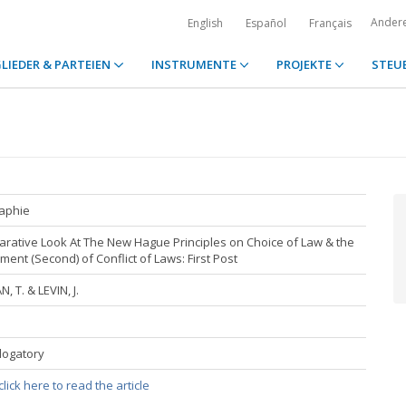
Ander
English
Español
Français
LIEDER & PARTEIEN
INSTRUMENTE
PROJEKTE
STEU
raphie
rative Look At The New Hague Principles on Choice of Law & the
ment (Second) of Conflict of Laws: First Post
 T. & LEVIN, J.
Blogatory
lick here to read the article