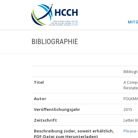
MITG
BIBLIOGRAPHIE
Bibliog
Titel
A Compa
Restate
Autor
FOLKMAN,
Veröffentlichungsjahr
2015
Zeitschrift
Letter 
Beschreibung (oder, soweit erhältlich,
Please c
PDF-Datei zum Herunterladen)