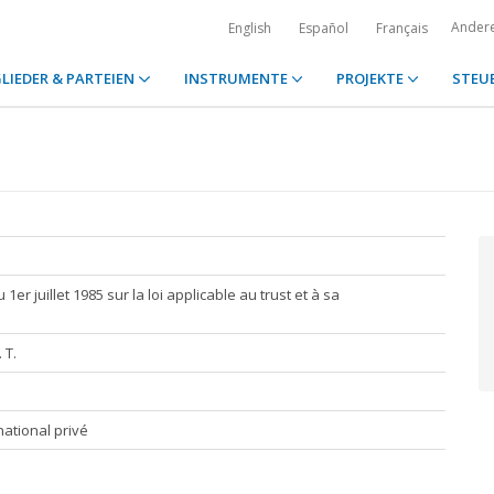
Ander
English
Español
Français
LIEDER & PARTEIEN
INSTRUMENTE
PROJEKTE
STEU
er juillet 1985 sur la loi applicable au trust et à sa
 T.
national privé