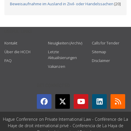
Beweisaufnahme im Ausland in Zivil- oder Handelssachen
[20]
USEFUL LINKS
Kontakt
Neuigkeiten (Archiv)
Calls for Tender
Über die HCCH
Letzte
Sitemap
Aktualisierungen
FAQ
Disclaimer
Vakanzen
GET CONNECTED
Hague Conference on Private International Law - Conférence de La
Haye de droit international privé - Conferencia de La Haya de