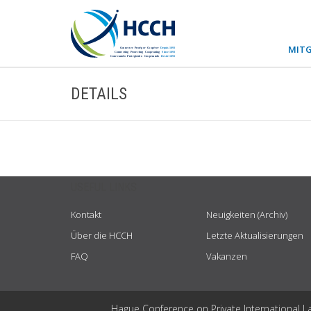
MITG
DETAILS
USEFUL LINKS
Kontakt
Neuigkeiten (Archiv)
Über die HCCH
Letzte Aktualisierungen
FAQ
Vakanzen
Hague Conference on Private International L