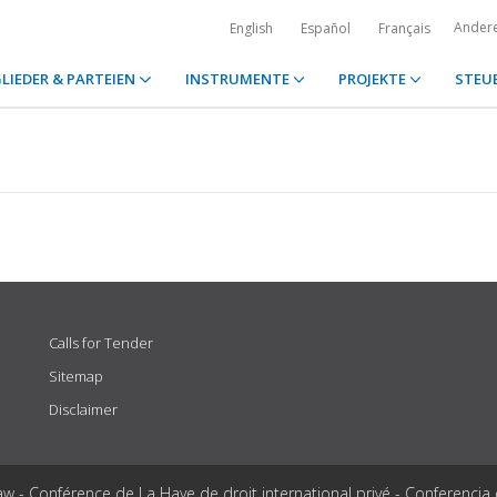
Ander
English
Español
Français
LIEDER & PARTEIEN
INSTRUMENTE
PROJEKTE
STEU
Calls for Tender
Sitemap
Disclaimer
aw - Conférence de La Haye de droit international privé - Conferencia