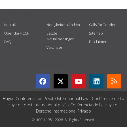
USEFUL LINKS
Kontakt
Neuigkeiten (Archiv)
Calls for Tender
Über die HCCH
Letzte
Sitemap
Aktualisierungen
FAQ
Disclaimer
Vakanzen
GET CONNECTED
Hague Conference on Private International Law - Conférence de La
Haye de droit international privé - Conferencia de La Haya de
Derecho Internacional Privado
© HCCH 1951-2026. All Rights Reserved.