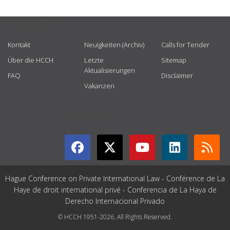
USEFUL LINKS
Kontakt
Neuigkeiten (Archiv)
Calls for Tender
Über die HCCH
Letzte
Sitemap
Aktualisierungen
FAQ
Disclaimer
Vakanzen
GET CONNECTED
Hague Conference on Private International Law - Conférence de La
Haye de droit international privé - Conferencia de La Haya de
Derecho Internacional Privado
© HCCH 1951-2026. All Rights Reserved.