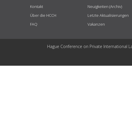
Kontakt
Neuigkeiten (Archiv)
Über die HCCH
Letzte Aktualisierungen
FAQ
Vakanzen
Hague Conference on Private International L