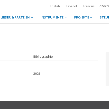
Ander
English
Español
Français
LIEDER & PARTEIEN
INSTRUMENTE
PROJEKTE
STEU
Bibliographie
2002