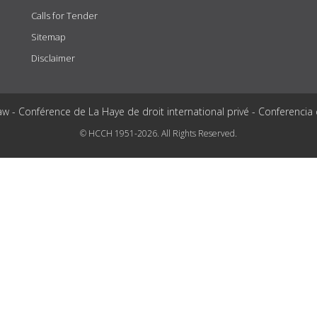
Calls for Tender
Sitemap
Disclaimer
aw - Conférence de La Haye de droit international privé - Conferencia
© HCCH 1951-2026. All Rights Reserved.