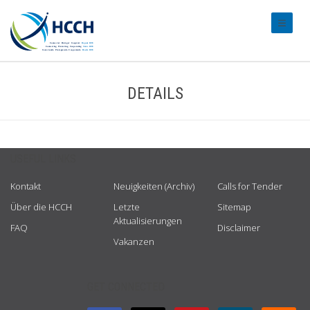
#transl
DETAILS
USEFUL LINKS
Kontakt
Neuigkeiten (Archiv)
Calls for Tender
Über die HCCH
Letzte
Sitemap
Aktualisierungen
FAQ
Disclaimer
Vakanzen
GET CONNECTED