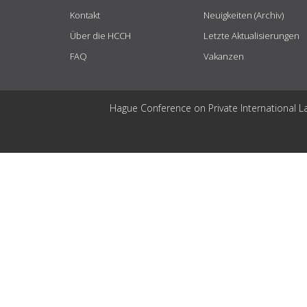
Kontakt
Neuigkeiten (Archiv)
Über die HCCH
Letzte Aktualisierungen
FAQ
Vakanzen
Hague Conference on Private International L