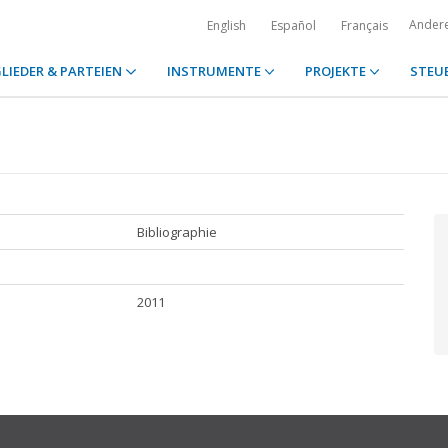
Ander
English
Español
Français
LIEDER & PARTEIEN
INSTRUMENTE
PROJEKTE
STEU
Bibliographie
2011