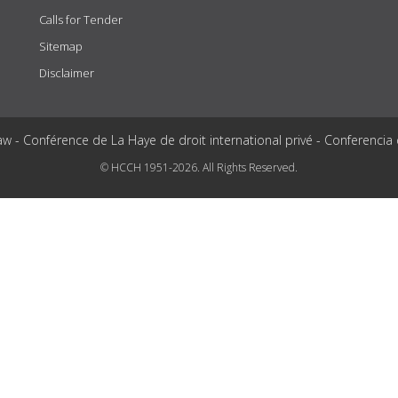
Calls for Tender
Sitemap
Disclaimer
aw - Conférence de La Haye de droit international privé - Conferencia
© HCCH 1951-2026. All Rights Reserved.