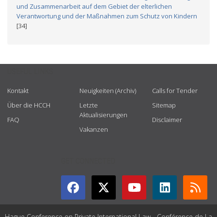
und Zusammenarbeit auf dem Gebiet der elterlichen
Verantwortung und der Maßnahmen zum Schutz von Kindern
[34]
USEFUL LINKS
Kontakt
Neuigkeiten (Archiv)
Calls for Tender
Über die HCCH
Letzte
Sitemap
Aktualisierungen
FAQ
Disclaimer
Vakanzen
GET CONNECTED
Hague Conference on Private International Law - Conférence de La