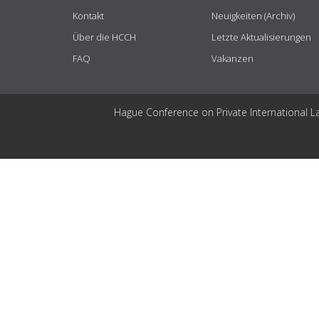
Kontakt
Neuigkeiten (Archiv)
Über die HCCH
Letzte Aktualisierungen
FAQ
Vakanzen
Hague Conference on Private International L