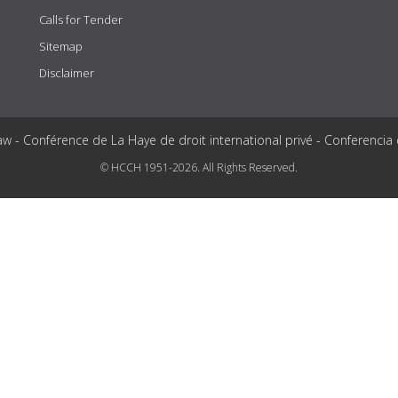
Calls for Tender
Sitemap
Disclaimer
aw - Conférence de La Haye de droit international privé - Conferencia
© HCCH 1951-2026. All Rights Reserved.