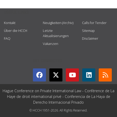
USEFUL LINKS
Kontakt
Neuigkeiten (Archiv)
Calls for Tender
Über die HCCH
Letzte
Sitemap
Aktualisierungen
FAQ
Disclaimer
Vakanzen
GET CONNECTED
Hague Conference on Private International Law - Conférence de La
Haye de droit international privé - Conferencia de La Haya de
Derecho Internacional Privado
© HCCH 1951-2026. All Rights Reserved.