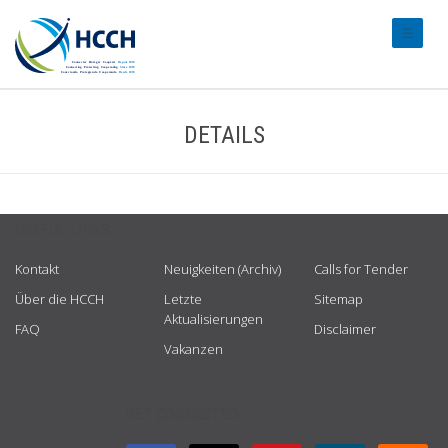
#transl
DETAILS
USEFUL LINKS
Kontakt
Neuigkeiten (Archiv)
Calls for Tender
Über die HCCH
Letzte
Sitemap
Aktualisierungen
FAQ
Disclaimer
Vakanzen
GET CONNECTED