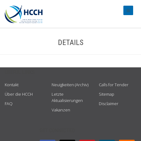
#transl
DETAILS
USEFUL LINKS
Kontakt
Neuigkeiten (Archiv)
Calls for Tender
Über die HCCH
Letzte
Sitemap
Aktualisierungen
FAQ
Disclaimer
Vakanzen
GET CONNECTED