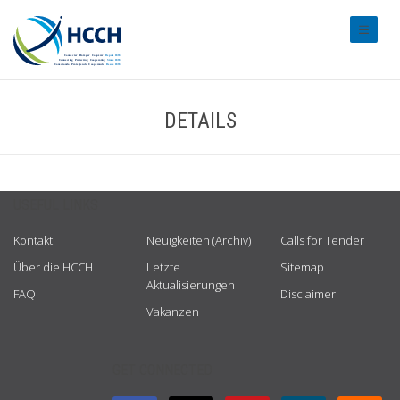
#transl
DETAILS
USEFUL LINKS
Kontakt
Neuigkeiten (Archiv)
Calls for Tender
Über die HCCH
Letzte
Sitemap
Aktualisierungen
FAQ
Disclaimer
Vakanzen
GET CONNECTED