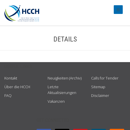
#transl
DETAILS
USEFUL LINKS
Kontakt
Neuigkeiten (Archiv)
Calls for Tender
Über die HCCH
Letzte
Sitemap
Aktualisierungen
FAQ
Disclaimer
Vakanzen
GET CONNECTED