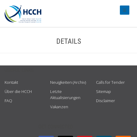
#transl
DETAILS
USEFUL LINKS
Kontakt
Neuigkeiten (Archiv)
Calls for Tender
Über die HCCH
Letzte
Sitemap
Aktualisierungen
FAQ
Disclaimer
Vakanzen
GET CONNECTED