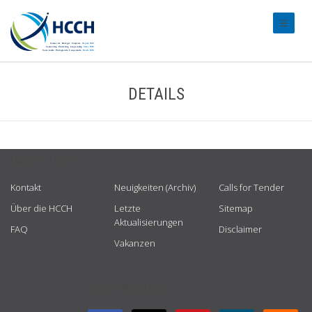
#transl
DETAILS
USEFUL LINKS
Kontakt
Neuigkeiten (Archiv)
Calls for Tender
Über die HCCH
Letzte
Sitemap
Aktualisierungen
FAQ
Disclaimer
Vakanzen
GET CONNECTED