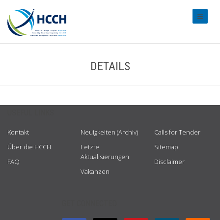
#transl
DETAILS
USEFUL LINKS
Kontakt
Neuigkeiten (Archiv)
Calls for Tender
Über die HCCH
Letzte
Sitemap
Aktualisierungen
FAQ
Disclaimer
Vakanzen
GET CONNECTED