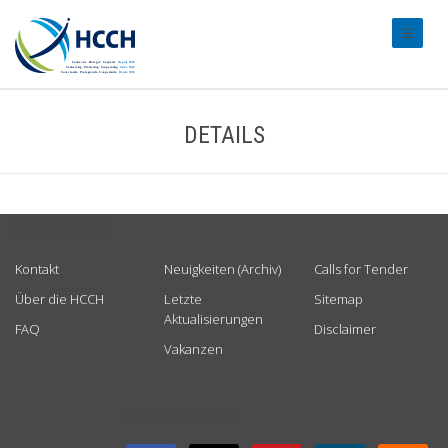
#transl
DETAILS
USEFUL LINKS
Kontakt
Neuigkeiten (Archiv)
Calls for Tender
Über die HCCH
Letzte
Sitemap
Aktualisierungen
FAQ
Disclaimer
Vakanzen
GET CONNECTED