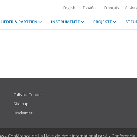
Ander
English
Español
Français
LIEDER & PARTEIEN
INSTRUMENTE
PROJEKTE
STEU
Calls for Tender
Sitemap
Disclaimer
aw - Conférence de La Haye de droit international privé - Conferencia