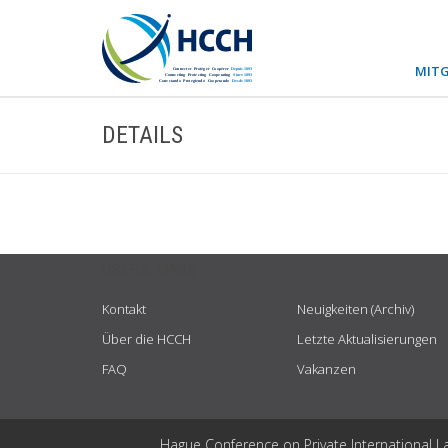
MITG
DETAILS
USEFUL LINKS
Kontakt
Neuigkeiten (Archiv)
Über die HCCH
Letzte Aktualisierungen
FAQ
Vakanzen
Hague Conference on Private International L