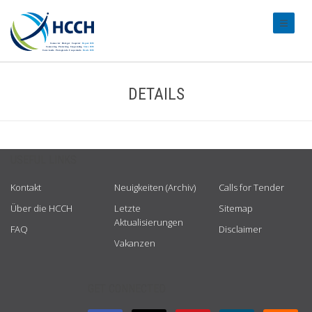
#transl
DETAILS
USEFUL LINKS
Kontakt
Neuigkeiten (Archiv)
Calls for Tender
Über die HCCH
Letzte
Sitemap
Aktualisierungen
FAQ
Disclaimer
Vakanzen
GET CONNECTED