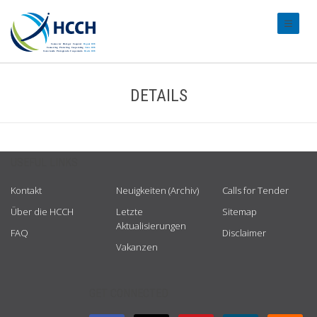
#transl
DETAILS
USEFUL LINKS
Kontakt
Neuigkeiten (Archiv)
Calls for Tender
Über die HCCH
Letzte
Sitemap
Aktualisierungen
FAQ
Disclaimer
Vakanzen
GET CONNECTED