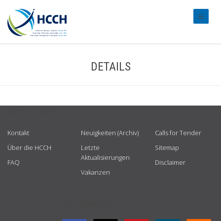
#transl
DETAILS
USEFUL LINKS
Kontakt
Neuigkeiten (Archiv)
Calls for Tender
Über die HCCH
Letzte
Sitemap
Aktualisierungen
FAQ
Disclaimer
Vakanzen
GET CONNECTED