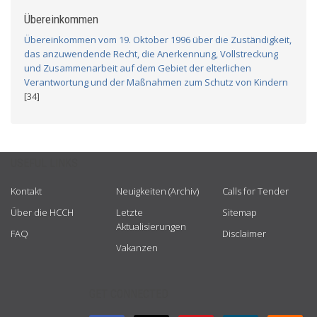
Übereinkommen
Übereinkommen vom 19. Oktober 1996 über die Zuständigkeit,
das anzuwendende Recht, die Anerkennung, Vollstreckung
und Zusammenarbeit auf dem Gebiet der elterlichen
Verantwortung und der Maßnahmen zum Schutz von Kindern
[34]
USEFUL LINKS
Kontakt
Neuigkeiten (Archiv)
Calls for Tender
Über die HCCH
Letzte
Sitemap
Aktualisierungen
FAQ
Disclaimer
Vakanzen
GET CONNECTED