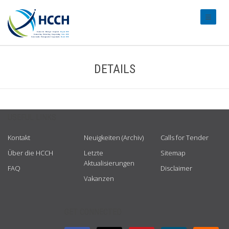
#transl
DETAILS
USEFUL LINKS
Kontakt
Neuigkeiten (Archiv)
Calls for Tender
Über die HCCH
Letzte
Sitemap
Aktualisierungen
FAQ
Disclaimer
Vakanzen
GET CONNECTED