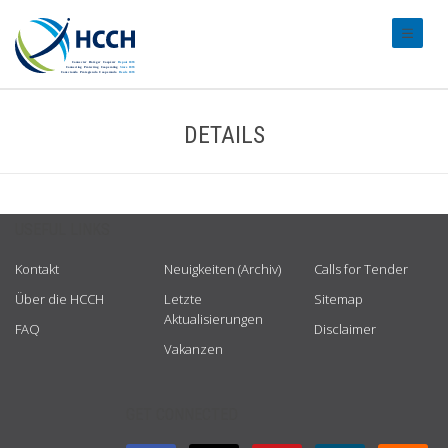
#transl
DETAILS
USEFUL LINKS
Kontakt
Neuigkeiten (Archiv)
Calls for Tender
Über die HCCH
Letzte
Sitemap
Aktualisierungen
FAQ
Disclaimer
Vakanzen
GET CONNECTED