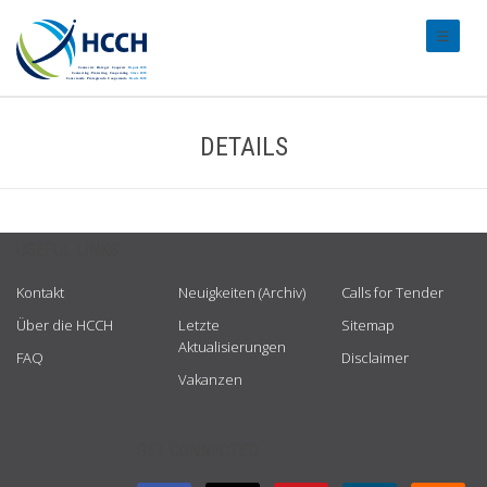
#transl
DETAILS
USEFUL LINKS
Kontakt
Neuigkeiten (Archiv)
Calls for Tender
Über die HCCH
Letzte
Sitemap
Aktualisierungen
FAQ
Disclaimer
Vakanzen
GET CONNECTED