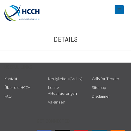
#transl
DETAILS
USEFUL LINKS
Kontakt
Neuigkeiten (Archiv)
Calls for Tender
Über die HCCH
Letzte
Sitemap
Aktualisierungen
FAQ
Disclaimer
Vakanzen
GET CONNECTED