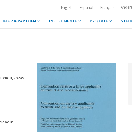
Ander
English
Español
Français
LIEDER & PARTEIEN
INSTRUMENTE
PROJEKTE
STEU
, tome II,
Trusts -
nload in: