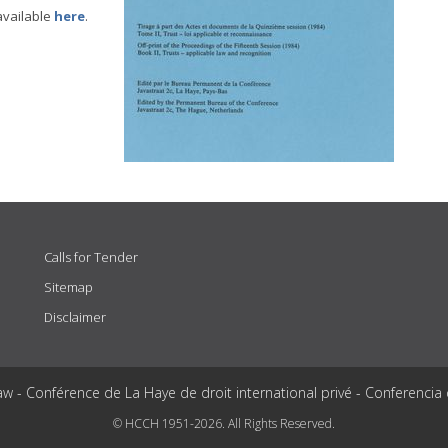
available
here
.
Calls for Tender
Sitemap
Disclaimer
aw - Conférence de La Haye de droit international privé - Conferencia
© HCCH 1951-2026. All Rights Reserved.