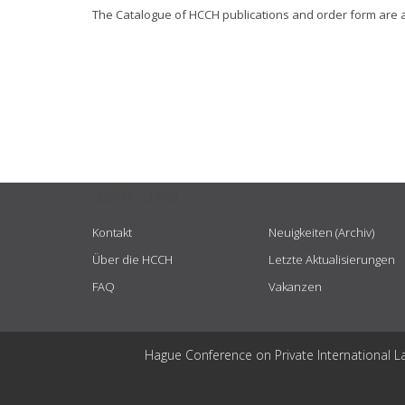
The Catalogue of HCCH publications and order form are 
USEFUL LINKS
Kontakt
Neuigkeiten (Archiv)
Über die HCCH
Letzte Aktualisierungen
FAQ
Vakanzen
Hague Conference on Private International L