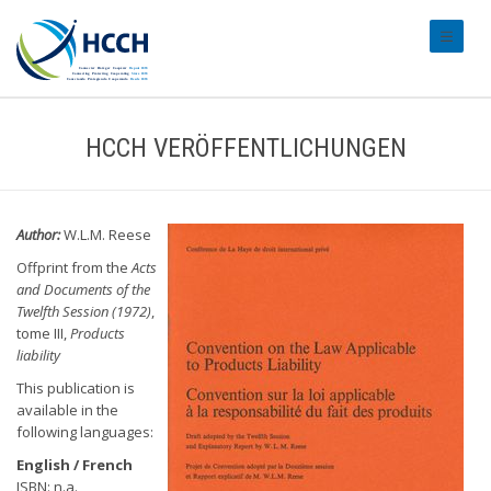
#transl
HCCH VERÖFFENTLICHUNGEN
Author:
W.L.M. Reese
Offprint from the
Acts
and Documents of the
Twelfth Session (1972)
,
tome III,
Products
liability
This publication is
available in the
following languages:
English / French
ISBN: n.a.