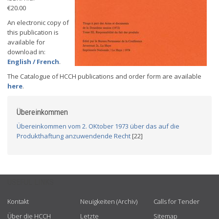
€20.00
An electronic copy of
this publication is
available for
download in:
English / French
.
The Catalogue of HCCH publications and order form are available
here
.
Übereinkommen
Übereinkommen vom 2. OKtober 1973 über das auf die
Produkthaftung anzuwendende Recht
[22]
USEFUL LINKS
Kontakt
Neuigkeiten (Archiv)
Calls for Tender
Über die HCCH
Letzte
Sitemap