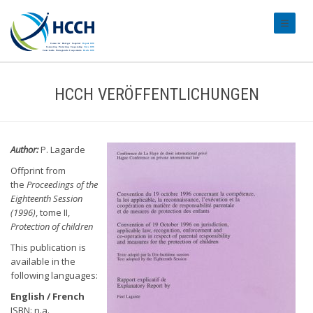
#transl
HCCH VERÖFFENTLICHUNGEN
Author:
P. Lagarde
Offprint from
the
Proceedings of the
Eighteenth Session
(1996)
, tome II,
Protection of children
This publication is
available in the
following languages:
English / French
ISBN: n.a.