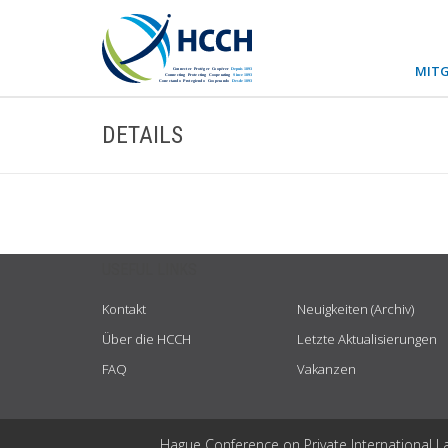
MITG
DETAILS
USEFUL LINKS
Kontakt
Neuigkeiten (Archiv)
Über die HCCH
Letzte Aktualisierungen
FAQ
Vakanzen
Hague Conference on Private International L