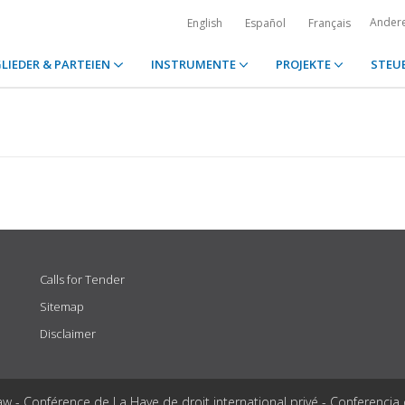
Ander
English
Español
Français
LIEDER & PARTEIEN
INSTRUMENTE
PROJEKTE
STEU
Calls for Tender
Sitemap
Disclaimer
aw - Conférence de La Haye de droit international privé - Conferencia