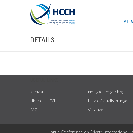
MITG
DETAILS
USEFUL LINKS
Kontakt
Neuigkeiten (Archiv)
Über die HCCH
Letzte Aktualisierungen
FAQ
Vakanzen
Hague Conference on Private International L