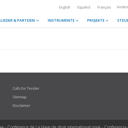
Ander
English
Español
Français
LIEDER & PARTEIEN
INSTRUMENTE
PROJEKTE
STEU
Calls for Tender
Sitemap
Disclaimer
aw - Conférence de La Haye de droit international privé - Conferencia