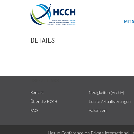
MITG
DETAILS
USEFUL LINKS
Kontakt
Neuigkeiten (Archiv)
Über die HCCH
Letzte Aktualisierungen
FAQ
Vakanzen
Hague Conference on Private International L