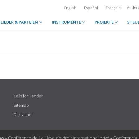
Ander
English
Español
Français
LIEDER & PARTEIEN
INSTRUMENTE
PROJEKTE
STEU
Calls for Tender
Sitemap
Disclaimer
aw - Conférence de La Haye de droit international privé - Conferencia