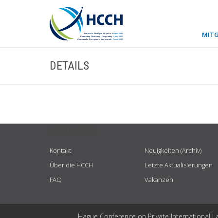
MITG
DETAILS
USEFUL LINKS
Kontakt
Neuigkeiten (Archiv)
Über die HCCH
Letzte Aktualisierungen
FAQ
Vakanzen
Hague Conference on Private International L