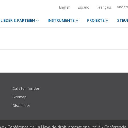
Ander
English
Español
Français
LIEDER & PARTEIEN
INSTRUMENTE
PROJEKTE
STEU
Calls for Tender
Sitemap
Disclaimer
aw - Conférence de La Haye de droit international privé - Conferencia