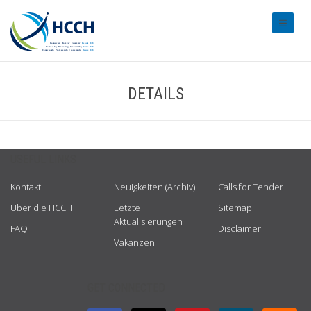
#transl
DETAILS
USEFUL LINKS
Kontakt
Neuigkeiten (Archiv)
Calls for Tender
Über die HCCH
Letzte
Sitemap
Aktualisierungen
FAQ
Disclaimer
Vakanzen
GET CONNECTED