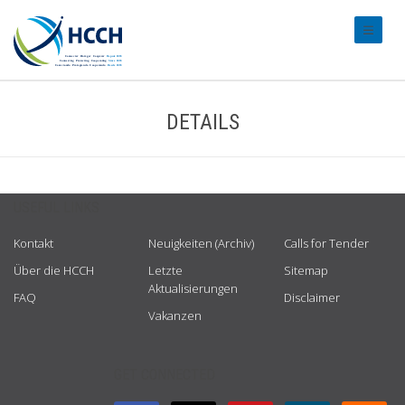
#transl
DETAILS
USEFUL LINKS
Kontakt
Neuigkeiten (Archiv)
Calls for Tender
Über die HCCH
Letzte
Sitemap
Aktualisierungen
FAQ
Disclaimer
Vakanzen
GET CONNECTED