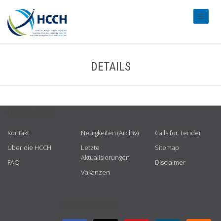
#transl
DETAILS
USEFUL LINKS
Kontakt
Neuigkeiten (Archiv)
Calls for Tender
Über die HCCH
Letzte
Sitemap
Aktualisierungen
FAQ
Disclaimer
Vakanzen
GET CONNECTED