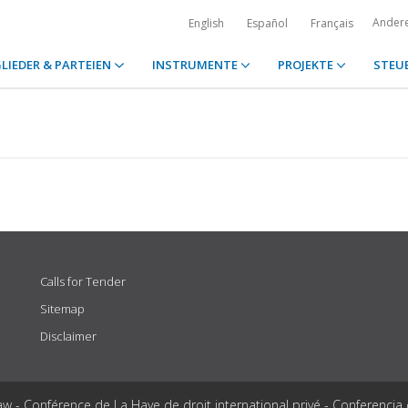
Ander
English
Español
Français
LIEDER & PARTEIEN
INSTRUMENTE
PROJEKTE
STEU
Calls for Tender
Sitemap
Disclaimer
aw - Conférence de La Haye de droit international privé - Conferencia