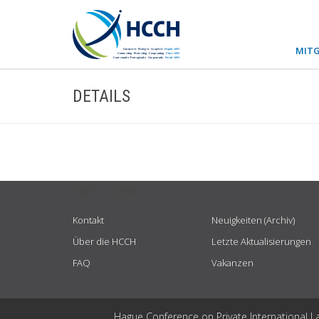
MITG
DETAILS
USEFUL LINKS
Kontakt
Neuigkeiten (Archiv)
Über die HCCH
Letzte Aktualisierungen
FAQ
Vakanzen
Hague Conference on Private International L