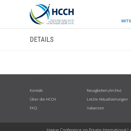
MITG
DETAILS
USEFUL LINKS
Kontakt
Neuigkeiten (Archiv)
Über die HCCH
Letzte Aktualisierungen
FAQ
Vakanzen
Hague Conference on Private International L