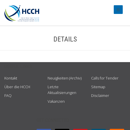
#transl
DETAILS
USEFUL LINKS
Kontakt
Neuigkeiten (Archiv)
Calls for Tender
Über die HCCH
Letzte
Sitemap
Aktualisierungen
FAQ
Disclaimer
Vakanzen
GET CONNECTED