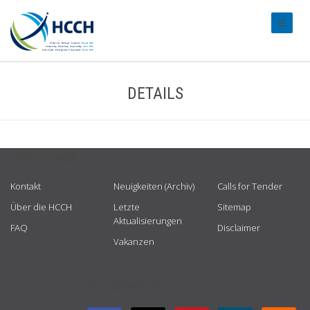
#transl
DETAILS
USEFUL LINKS
Kontakt
Neuigkeiten (Archiv)
Calls for Tender
Über die HCCH
Letzte
Sitemap
Aktualisierungen
FAQ
Disclaimer
Vakanzen
GET CONNECTED