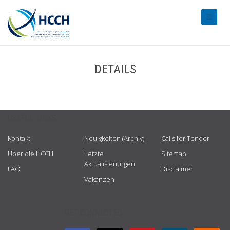
#transl
DETAILS
USEFUL LINKS
Kontakt
Neuigkeiten (Archiv)
Calls for Tender
Über die HCCH
Letzte
Sitemap
Aktualisierungen
FAQ
Disclaimer
Vakanzen
GET CONNECTED