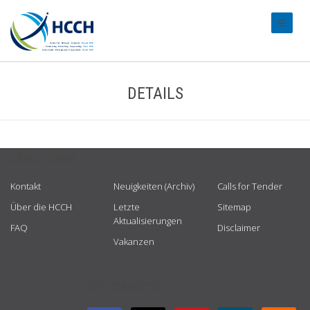
#transl
DETAILS
USEFUL LINKS
Kontakt
Neuigkeiten (Archiv)
Calls for Tender
Über die HCCH
Letzte
Sitemap
Aktualisierungen
FAQ
Disclaimer
Vakanzen
GET CONNECTED