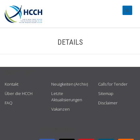
#transl
DETAILS
USEFUL LINKS
Kontakt
Neuigkeiten (Archiv)
Calls for Tender
Über die HCCH
Letzte
Sitemap
Aktualisierungen
FAQ
Disclaimer
Vakanzen
GET CONNECTED