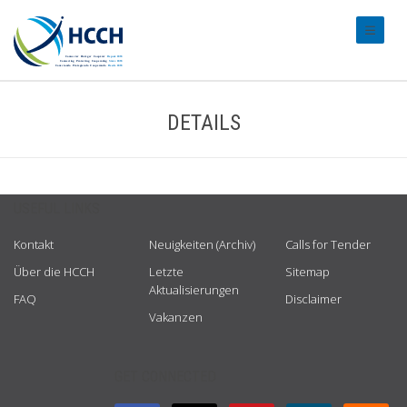
#transl
DETAILS
USEFUL LINKS
Kontakt
Neuigkeiten (Archiv)
Calls for Tender
Über die HCCH
Letzte
Sitemap
Aktualisierungen
FAQ
Disclaimer
Vakanzen
GET CONNECTED