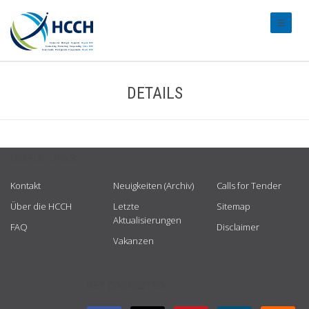
#transl
DETAILS
USEFUL LINKS
Kontakt
Neuigkeiten (Archiv)
Calls for Tender
Über die HCCH
Letzte
Sitemap
Aktualisierungen
FAQ
Disclaimer
Vakanzen
GET CONNECTED