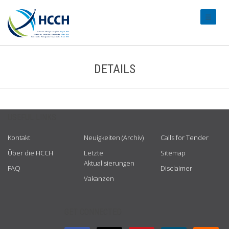
#transl
DETAILS
USEFUL LINKS
Kontakt
Neuigkeiten (Archiv)
Calls for Tender
Über die HCCH
Letzte
Sitemap
Aktualisierungen
FAQ
Disclaimer
Vakanzen
GET CONNECTED