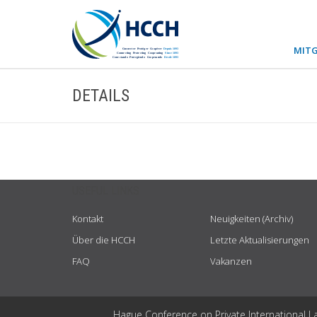
MITG
DETAILS
USEFUL LINKS
Kontakt
Neuigkeiten (Archiv)
Über die HCCH
Letzte Aktualisierungen
FAQ
Vakanzen
Hague Conference on Private International L