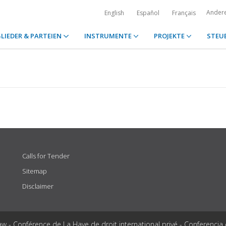
Ander
English
Español
Français
LIEDER & PARTEIEN
INSTRUMENTE
PROJEKTE
STEU
Calls for Tender
Sitemap
Disclaimer
aw - Conférence de La Haye de droit international privé - Conferencia